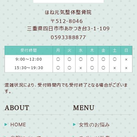
ほね元気整体整骨院
〒512-8046
三重県四日市市あかつき台3-1-109
0593388877
受付時間
月
火
水
木
金
土
日
9:00〜12:00
◯
◯
◯
◯
◯
◯
×
15:30〜19:30
◯
◯
×
◯
◯
×
×
混雑状況により、受付時間内でも受付終了となる場合がございま
す。
ABOUT
MENU
HOME
女性のお悩み