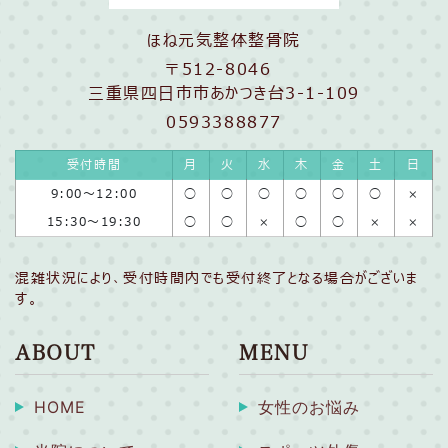
ほね元気整体整骨院
〒512-8046
三重県四日市市あかつき台3-1-109
0593388877
受付時間
月
火
水
木
金
土
日
9:00〜12:00
◯
◯
◯
◯
◯
◯
×
15:30〜19:30
◯
◯
×
◯
◯
×
×
混雑状況により、受付時間内でも受付終了となる場合がございま
す。
ABOUT
MENU
HOME
女性のお悩み