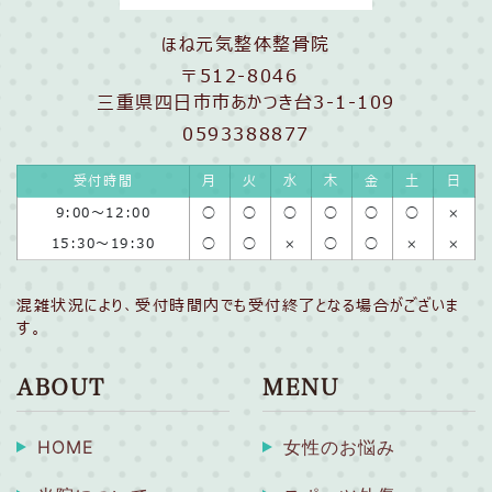
ほね元気整体整骨院
〒512-8046
三重県四日市市あかつき台3-1-109
0593388877
受付時間
月
火
水
木
金
土
日
9:00〜12:00
◯
◯
◯
◯
◯
◯
×
15:30〜19:30
◯
◯
×
◯
◯
×
×
混雑状況により、受付時間内でも受付終了となる場合がございま
す。
ABOUT
MENU
HOME
女性のお悩み