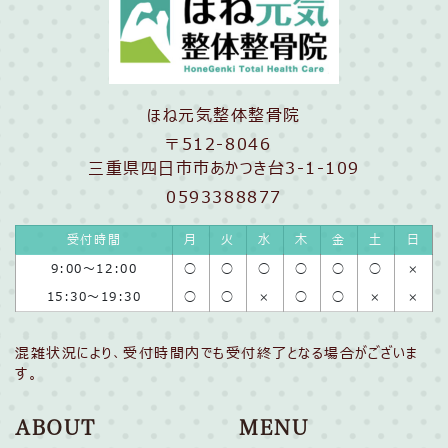
ほね元気整体整骨院
〒512-8046
三重県四日市市あかつき台3-1-109
0593388877
受付時間
月
火
水
木
金
土
日
9:00〜12:00
◯
◯
◯
◯
◯
◯
×
15:30〜19:30
◯
◯
×
◯
◯
×
×
混雑状況により、受付時間内でも受付終了となる場合がございま
す。
ABOUT
MENU