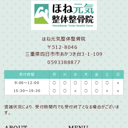
ほね元気整体整骨院
〒512-8046
三重県四日市市あかつき台3-1-109
0593388877
受付時間
月
火
水
木
金
土
日
9:00〜12:00
◯
◯
◯
◯
◯
◯
×
15:30〜19:30
◯
◯
×
◯
◯
×
×
混雑状況により、受付時間内でも受付終了となる場合がございま
す。