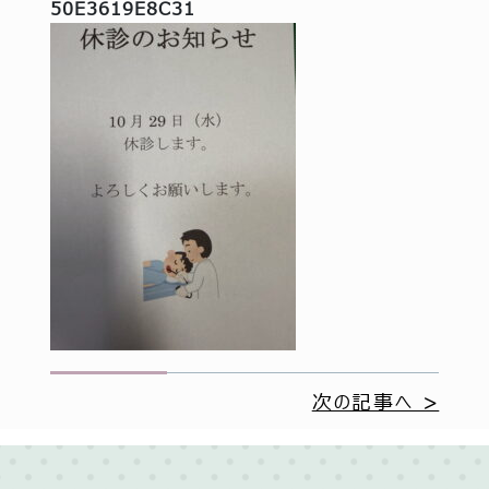
50E3619E8C31
次の記事へ >