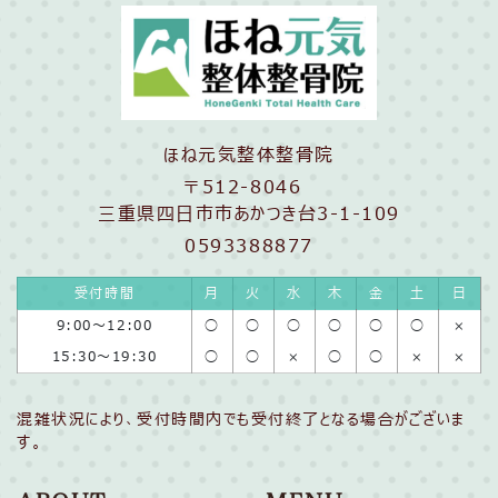
ほね元気整体整骨院
〒512-8046
三重県四日市市あかつき台3-1-109
0593388877
受付時間
月
火
水
木
金
土
日
9:00〜12:00
◯
◯
◯
◯
◯
◯
×
15:30〜19:30
◯
◯
×
◯
◯
×
×
混雑状況により、受付時間内でも受付終了となる場合がございま
す。