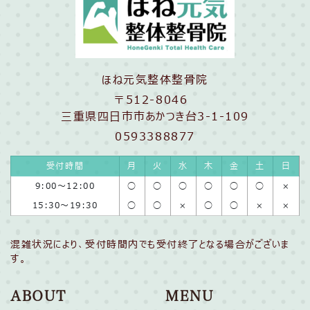
ほね元気整体整骨院
〒512-8046
三重県四日市市あかつき台3-1-109
0593388877
受付時間
月
火
水
木
金
土
日
9:00〜12:00
◯
◯
◯
◯
◯
◯
×
15:30〜19:30
◯
◯
×
◯
◯
×
×
混雑状況により、受付時間内でも受付終了となる場合がございま
す。
ABOUT
MENU