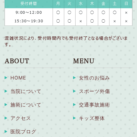
受付時間
月
火
水
木
金
土
日
9:00〜12:00
◯
◯
◯
◯
◯
◯
×
15:30〜19:30
◯
◯
×
◯
◯
×
×
混雑状況により、受付時間内でも受付終了となる場合がございま
す。
ABOUT
MENU
HOME
女性のお悩み
当院について
スポーツ外傷
施術について
交通事故施術
アクセス
キッズ整体
医院ブログ