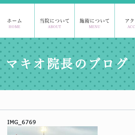
ホーム
当院について
施術について
アク
HOME
ABOUT
MENU
ACC
マキオ院長のブログ
IMG_6769