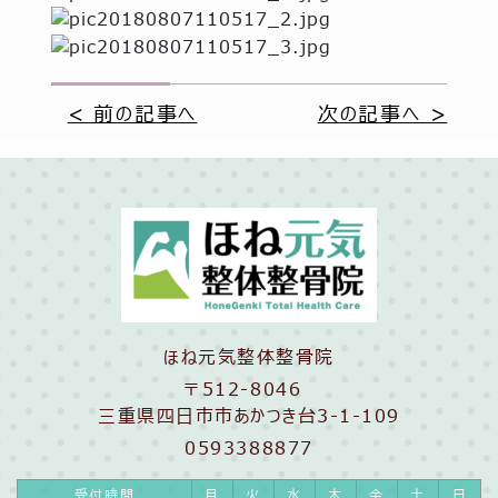
< 前の記事へ
次の記事へ >
ほね元気整体整骨院
〒512-8046
三重県四日市市あかつき台3-1-109
0593388877
受付時間
月
火
水
木
金
土
日