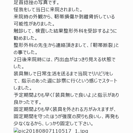
足首捻挫の写真です。
怪我をして当日に来院されました。
来院時の外観から、靭帯損傷か剥離骨折している
可能性がありました。
触診して、検査した結果整形外科を受診するように
勧めました。
整形外科の先生から連絡頂きまして、「靭帯断裂」と
の事でした。
2日後来院時には、内出血がはっきり見える状態で
した。
装具無しで日常生活を送るまで当院でリハビリをし
て、指示のあった週に診察に行くという感じでスタート
しました。
予定期間よりも早く「装具無しで良いよ」と指示があり
良かったです。
固定期間よりも早く装具を外される方がみえますが、
固定期間を守ったほうが強度の戻りも良いし、再発も
少なくなるから、しっかり固定して下さい。