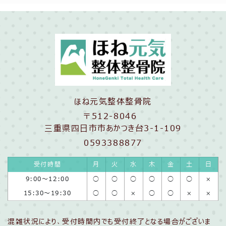
ほね元気整体整骨院
〒512-8046
三重県四日市市あかつき台3-1-109
0593388877
受付時間
月
火
水
木
金
土
日
9:00〜12:00
◯
◯
◯
◯
◯
◯
×
15:30〜19:30
◯
◯
×
◯
◯
×
×
混雑状況により、受付時間内でも受付終了となる場合がございま