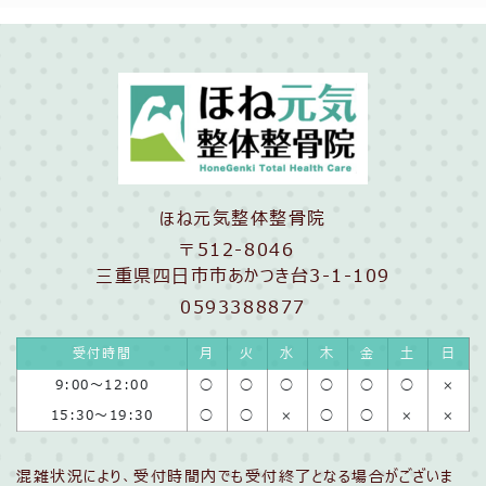
ほね元気整体整骨院
〒512-8046
三重県四日市市あかつき台3-1-109
0593388877
受付時間
月
火
水
木
金
土
日
9:00〜12:00
◯
◯
◯
◯
◯
◯
×
15:30〜19:30
◯
◯
×
◯
◯
×
×
混雑状況により、受付時間内でも受付終了となる場合がございま