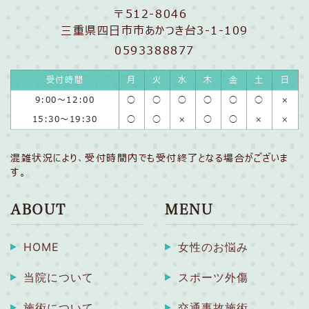
〒512-8046
三重県四日市市あかつき台3-1-109
0593388877
受付時間
月
火
水
木
金
土
日
9:00〜12:00
◯
◯
◯
◯
◯
◯
×
15:30〜19:30
◯
◯
×
◯
◯
×
×
混雑状況により、受付時間内でも受付終了となる場合がございま
す。
ABOUT
MENU
HOME
女性のお悩み
当院について
スポーツ外傷
施術について
交通事故施術