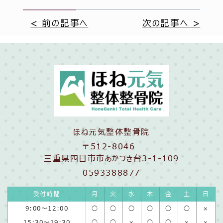
< 前の記事へ
次の記事へ >
ほね元気整体整骨院
〒512-8046
三重県四日市市あかつき台3-1-109
0593388877
受付時間
月
火
水
木
金
土
日
9:00〜12:00
◯
◯
◯
◯
◯
◯
×
15:30〜19:30
◯
◯
×
◯
◯
×
×