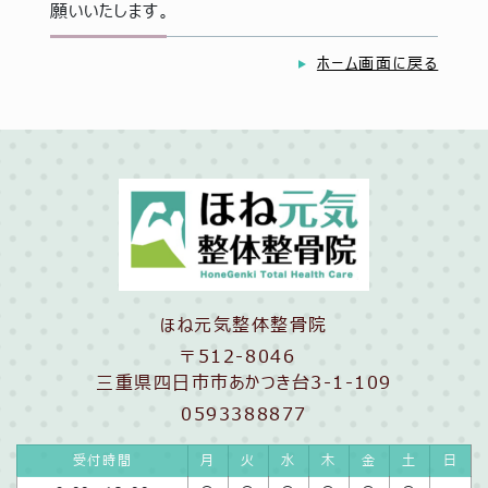
願いいたします。
ホーム画面に戻る
ほね元気整体整骨院
〒512-8046
三重県四日市市あかつき台3-1-109
0593388877
受付時間
月
火
水
木
金
土
日