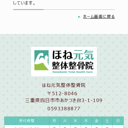
しています。
ホーム画面に戻る
ほね元気整体整骨院
〒512-8046
三重県四日市市あかつき台3-1-109
0593388877
受付時間
月
火
水
木
金
土
日