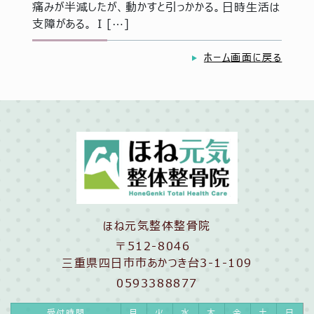
痛みが半減したが、動かすと引っかかる。日時生活は
支障がある。 I […]
ホーム画面に戻る
ほね元気整体整骨院
〒512-8046
三重県四日市市あかつき台3-1-109
0593388877
受付時間
月
火
水
木
金
土
日