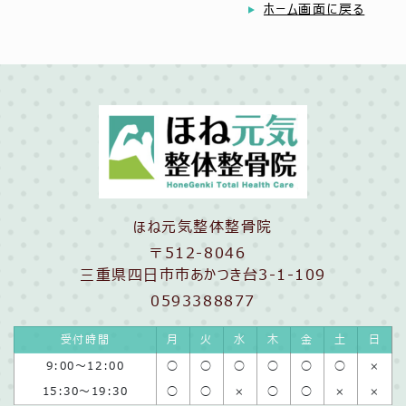
ホーム画面に戻る
ほね元気整体整骨院
〒512-8046
三重県四日市市あかつき台3-1-109
0593388877
受付時間
月
火
水
木
金
土
日
9:00〜12:00
◯
◯
◯
◯
◯
◯
×
15:30〜19:30
◯
◯
×
◯
◯
×
×