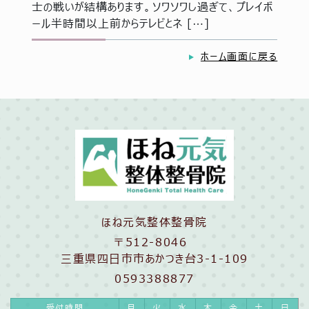
士の戦いが結構あります。ソワソワし過ぎて、プレイボ
ール半時間以上前からテレビとネ […]
ホーム画面に戻る
ほね元気整体整骨院
〒512-8046
三重県四日市市あかつき台3-1-109
0593388877
受付時間
月
火
水
木
金
土
日