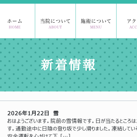
ホーム
当院について
施術について
アク
HOME
ABOUT
MENU
ACC
新着情報
2026年1月22日 雪
おはようございます。院前の雪情報です。日が当たるところは
す。通勤途中に日陰の登り坂で少し滑りました。凍結してい
安全運転を心がけて下 […]