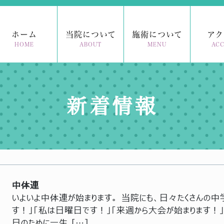
ホーム
当院について
施術について
アク
HOME
ABOUT
MENU
ACC
新着情報
中体連
いよいよ中体連が始まります。 当院にも、日々たくさんの中
す！」「私は日曜日です！」「来週から大会が始まります！」
日のために一生 […]