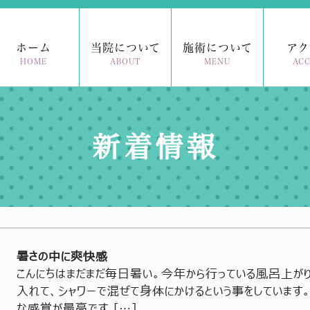
ホーム
当院について
施術について
アク
HOME
ABOUT
MENU
ACC
新着情報
暑さの中に爽快感
こんにちはまだまだ毎日暑い。今年から行っている風呂上が
入れて、シャワーで混ぜて身体にかけるという事をしています
な感覚が最高です […]